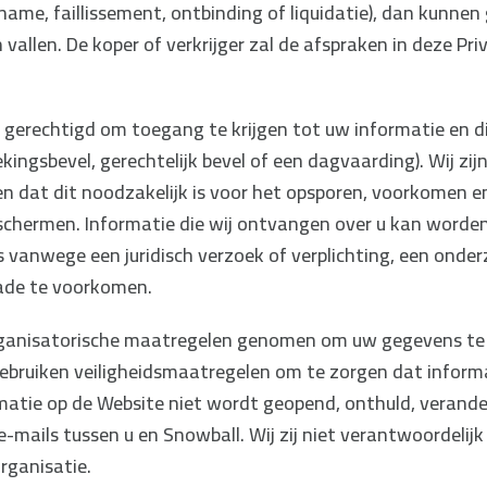
rname, faillissement, ontbinding of liquidatie), dan kunne
allen. De koper of verkrijger zal de afspraken in deze Pr
j gerechtigd om toegang te krijgen tot uw informatie en 
ekingsbevel, gerechtelijk bevel of een dagvaarding). Wij z
n dat dit noodzakelijk is voor het opsporen, voorkomen e
beschermen. Informatie die wij ontvangen over u kan word
s vanwege een juridisch verzoek of verplichting, een onde
ade te voorkomen.
ganisatorische maatregelen genomen om uw gegevens te be
bruiken veiligheidsmaatregelen om te zorgen dat informat
atie op de Website niet wordt geopend, onthuld, veranderd
mails tussen u en Snowball. Wij zij niet verantwoordelijk 
rganisatie.