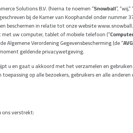
mmerce Solutions B.V. (hierna te noemen “
Snowball
”, “wij
 ingeschreven bij de Kamer van Koophandel onder nummer 37
 en beschermen in relatie tot onze website www.snowball.n
met uw computer, tablet of mobiele telefoon (“
Compute
t de Algemene Verordening Gegevensbescherming (de “
AVG
t moment geldende privacywetgeving.
rijpt u en gaat u akkoord met het verzamelen en gebruik
van toepassing op alle bezoekers, gebruikers en alle ander
 ons verstrekt: