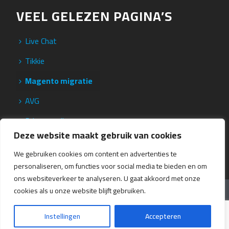
VEEL GELEZEN PAGINA’S
Live Chat
Tikkie
Magento migratie
AVG
Privacy policy
Deze website maakt gebruik van cookies
We gebruiken cookies om content en advertenties te
personaliseren, om functies voor social media te bieden en om
ons websiteverkeer te analyseren. U gaat akkoord met onze
Copyright All Rights Reserved © Snowball E-commerce Solutions
cookies als u onze website blijft gebruiken.
2020
Webdesign
Instellingen
Accepteren
Websites