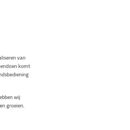
liseren van
akendoen komt
andsbediening
ebben wij
en groeien.