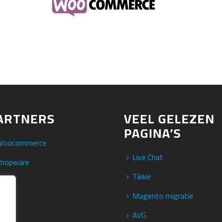
ARTNERS
VEEL GELEZEN
PAGINA’S
Woocommerce
Live Chat
Shopware
Tikkie
ikkie
Magento migratie
AVG