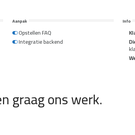
Aanpak
Info
Opstellen FAQ
Kl
Integratie backend
Di
kl
We
n graag ons werk.